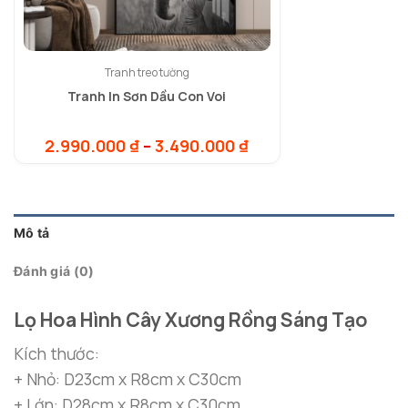
Tranh treo tường
Tranh In Sơn Dầu Con Voi
Khoảng
2.990.000
₫
–
3.490.000
₫
giá:
từ
2.990.000 ₫
đến
3.490.000 ₫
Mô tả
Đánh giá (0)
Lọ Hoa Hình Cây Xương Rồng Sáng Tạo
Kích thước:
+ Nhỏ: D23cm x R8cm x C30cm
+ Lớn: D28cm x R8cm x C30cm