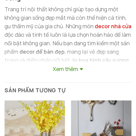
Trang trí nội thất không chỉ giúp tạo dựng một
không gian sống đẹp mắt mà còn thể hiện cá tính,
gu thẩm mỹ của gia chủ. Những món
decor nhà cửa
độc đáo và tinh tế luôn là lựa chọn hoàn hảo để làm
nổi bật không gian. Nếu bạn đang tìm kiếm một sản
phẩm
decor để bàn đẹp
, mang lại vẻ đẹp sang
trọng và điểm nhấn nổi bật,
lọ hoa hình cây xương
rồng sáng tạo
từ
Decor Hà Nội
chắc chắn sẽ là
Xem thêm
món đồ không thể thiếu trong không gian sống của
bạn. Với chất liệu thủy tinh cao cấp và thiết kế độc
SẢN PHẨM TƯƠNG TỰ
đáo, sản phẩm này mang lại vẻ đẹp thanh thoát,
sang trọng cho ngôi nhà của bạn.