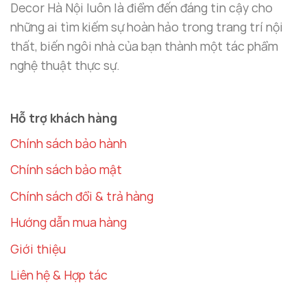
Decor Hà Nội luôn là điểm đến đáng tin cậy cho
thể lựa chọn sản phẩm phù hợp với diện tích không
những ai tìm kiếm sự hoàn hảo trong trang trí nội
gian mà không làm không gian trở nên quá chật
thất, biến ngôi nhà của bạn thành một tác phẩm
chội. Mẫu thiết kế sang trọng và hiện đại của lọ hoa
nghệ thuật thực sự.
này chắc chắn sẽ là điểm nhấn tuyệt vời trong bất
kỳ không gian nào.
Hỗ trợ khách hàng
Chính sách bảo hành
Chính sách bảo mật
Chính sách đổi & trả hàng
Hướng dẫn mua hàng
Giới thiệu
Liên hệ & Hợp tác