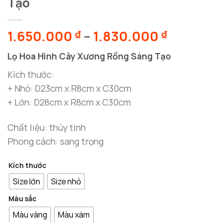
Tạo
Khoảng
1.650.000
–
1.830.000
₫
₫
giá:
Lọ Hoa Hình Cây Xương Rồng Sáng Tạo
từ
1.650.00
Kích thước:
đến
+ Nhỏ: D23cm x R8cm x C30cm
1.830.00
+ Lớn: D28cm x R8cm x C30cm
Chất liệu: thủy tinh
Phong cách: sang trọng
Kích thước
Size lớn
Size nhỏ
Màu sắc
Màu vàng
Màu xám