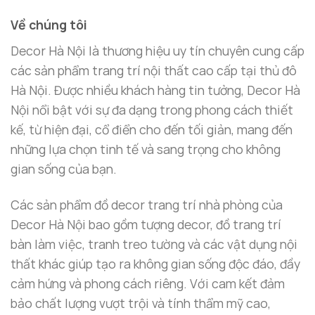
lại sự hài hòa, nhẹ nhàng nhưng đầy ấn tượng, phù
Về chúng tôi
hợp với những không gian sống yêu thích sự tối giản
Decor Hà Nội là thương hiệu uy tín chuyên cung cấp
nhưng vẫn muốn tạo điểm nhấn đặc biệt.
các sản phẩm trang trí nội thất cao cấp tại thủ đô
Kích Thước Phù Hợp Với Mọi Không Gian
Hà Nội. Được nhiều khách hàng tin tưởng, Decor Hà
Nội nổi bật với sự đa dạng trong phong cách thiết
Lọ hoa hình cây xương rồng sáng tạo
từ
Decor Hà
kế, từ hiện đại, cổ điển cho đến tối giản, mang đến
Nội
có hai kích thước, giúp bạn dễ dàng lựa chọn
những lựa chọn tinh tế và sang trọng cho không
sản phẩm phù hợp với không gian sống của mình:
gian sống của bạn.
Nhỏ:
D23cm x R8cm x C30cm
Các sản phẩm đồ decor trang trí nhà phòng của
Lớn:
D28cm x R8cm x C30cm
Decor Hà Nội bao gồm tượng decor, đồ trang trí
bàn làm việc, tranh treo tường và các vật dụng nội
Với hai kích thước này, bạn có thể dễ dàng trang trí
thất khác giúp tạo ra không gian sống độc đáo, đầy
lọ hoa hình cây xương rồng sáng tạo
trên bàn làm
cảm hứng và phong cách riêng. Với cam kết đảm
việc, kệ tivi, bàn trà hay các không gian khác trong
bảo chất lượng vượt trội và tính thẩm mỹ cao,
ngôi nhà. Sự linh hoạt về kích thước giúp bạn có