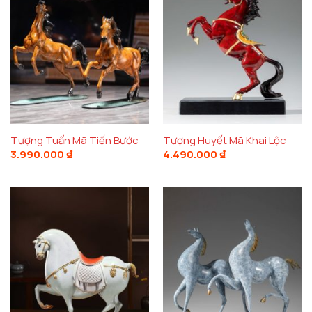
Tượng Tuấn Mã Tiến Bước
Tượng Huyết Mã Khai Lộc
3.990.000
₫
4.490.000
₫