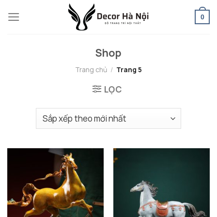
Skip
0
to
content
Shop
Trang chủ
/
Trang 5
LỌC