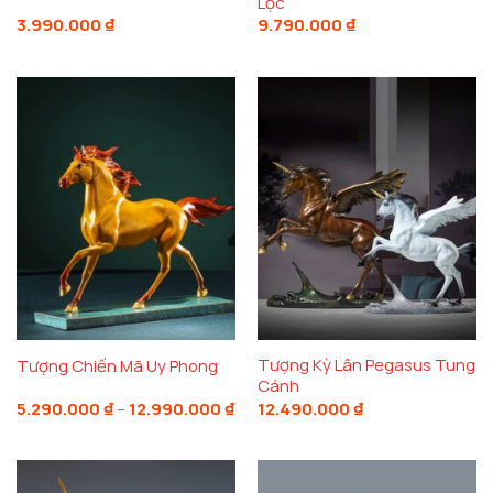
Lộc
3.990.000
₫
9.790.000
₫
Tượng Kỳ Lân Pegasus Tung
Tượng Chiến Mã Uy Phong
Cánh
Khoảng
5.290.000
₫
–
12.990.000
₫
12.490.000
₫
giá:
từ
5.290.000 ₫
đến
12.990.000 ₫