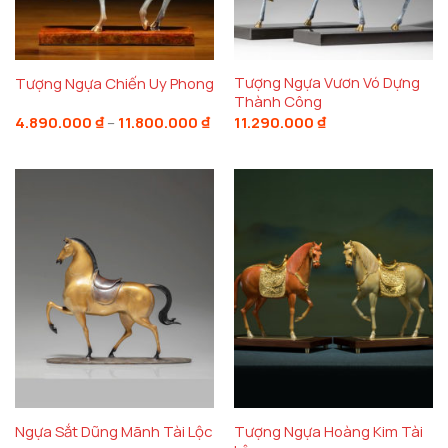
Tượng Ngựa Vươn Vó Dựng
Tượng Ngựa Chiến Uy Phong
Thành Công
Khoảng
4.890.000
₫
–
11.800.000
₫
11.290.000
₫
giá:
từ
4.890.000 ₫
đến
11.800.000 ₫
Tượng Ngựa Hoàng Kim Tài
Ngựa Sắt Dũng Mãnh Tài Lộc