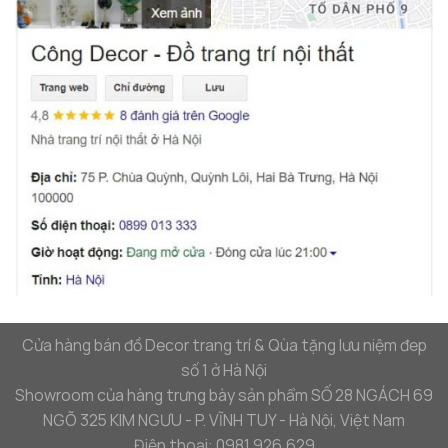
Cửa hàng bán đồ Decor trang trí & Qùa tặng lưu niệm đep
số 1 ở Hà Nội
Showroom của hàng trưng bày sản phẩm SỐ 28 NGÁCH 69
NGÕ 325 KIM NGƯU - P. VĨNH TUY - Hà Nội, Việt Nam
Điện thoại: 0981.926.629