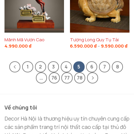
Mãnh Mã Vươn Cao
Tượng Long Quy Tụ Tài
Kh
4.990.000
₫
6.590.000
₫
–
9.590.000
₫
giá
từ
6.5
đế
1
2
3
4
5
6
7
8
9.5
…
76
77
78
Về chúng tôi
Decor Hà Nội là thương hiệu uy tín chuyên cung cấp
các sản phẩm trang trí nội thất cao cấp tại thủ đô