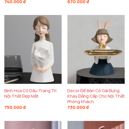
740.000
₫
670.000
₫
Bình Hoa Cô Dâu Trang Trí
Decor Để Bàn Cô Gái Bưng
Nội Thất Đẹp Mắt
Khay Đẳng Cấp Cho Nội Thất
Phòng Khách
750.000
₫
730.000
₫