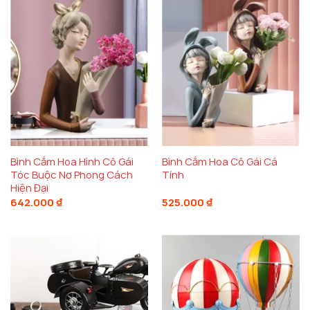
Bình Cắm Hoa Hình Cô Gái
Bình Cắm Hoa Cô Gái Cá
Tóc Buộc Nơ Phong Cách
Tính
Hiện Đại
642.000
₫
525.000
₫