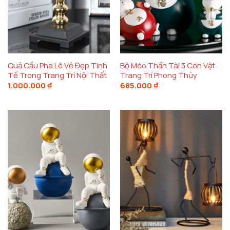
Quả Cầu Pha Lê Vẻ Đẹp Tinh
Bộ Mèo Thần Tài 3 Con Vật
Tế Trong Trang Trí Nội Thất
Trang Trí Phong Thủy
1.000.000
₫
685.000
₫