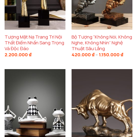
Tượng Mặt Nạ Trang Trí Nội
Bộ Tượng “Không Nói, Không
Thất Điểm Nhấn Sang Trọng
Nghe, Không Nhìn” Nghệ
Và Độc Đáo
Thuật Sâu Lắng
Khoản
2.200.000
₫
420.000
₫
–
1.150.000
₫
giá:
từ
420.00
đến
1.150.0