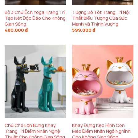
Bộ 3 Chú Ếch Yoga Trang Trí
Tượng Bò Tót Trang Trí Nội
Tạo Nét Độc Đáo Cho Không
Thất Biểu Tượng Của Sức
Gian Sống
Mạnh Và Thịnh Vượng
480.000
₫
599.000
₫
Chú Chó Lớn Bưng Khay
Khay Đựng Kẹo Hình Con
Trang Trí Điểm Nhấn Nghệ
Mèo Điểm Nhấn Ngộ Nghĩnh
Thuật Cho Không Gian Sống
Cho Không Gian Sống