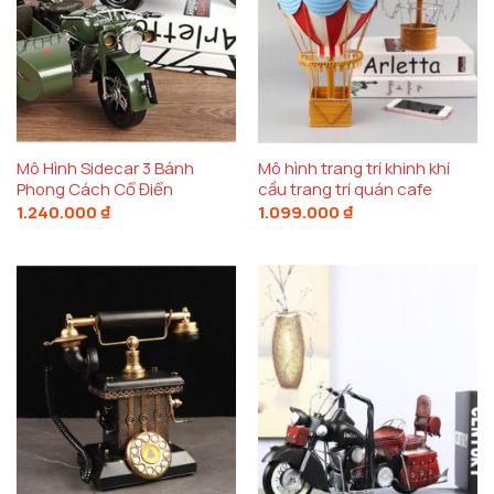
Mô Hình Sidecar 3 Bánh
Mô hình trang trí khinh khí
Phong Cách Cổ Điển
cầu trang trí quán cafe
1.240.000
₫
1.099.000
₫