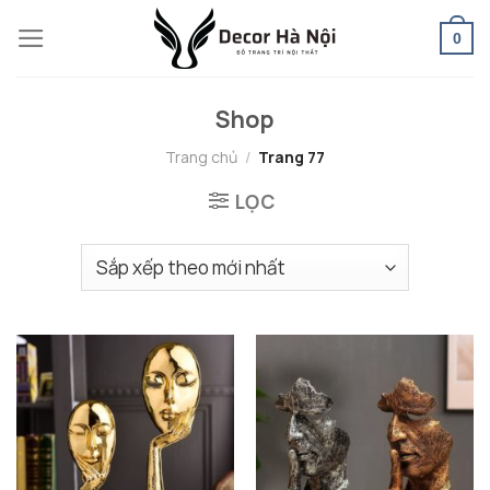
Skip
0
to
content
Shop
Trang chủ
/
Trang 77
LỌC