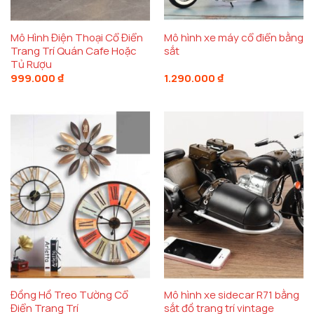
Mô Hình Điện Thoại Cổ Điển
Mô hình xe máy cổ điển bằng
Trang Trí Quán Cafe Hoặc
sắt
Tủ Rượu
999.000
₫
1.290.000
₫
Đồng Hồ Treo Tường Cổ
Mô hình xe sidecar R71 bằng
Điển Trang Trí
sắt đồ trang trí vintage