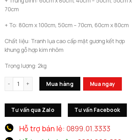
+ Trung bình: 60cm x 80cm, 40cm – 50cm, 50cm x
70cm
+ To: 80cm x 100cm, 50cm – 70cm, 60cm x 80cm
Chất liệu: Tranh lụa cao cấp mặt gương kết hợp
khung gỗ hợp kim nhôm
Trọng lượng: 2kg
Tranh Canvas Treo Tường Bộ 3 Bức Decor Phòng Khách 
Mua hàng
Mua ngay
Tư vấn qua Zalo
Tư vấn Facebook
Hỗ trợ bán lẻ:
0899.01.3333