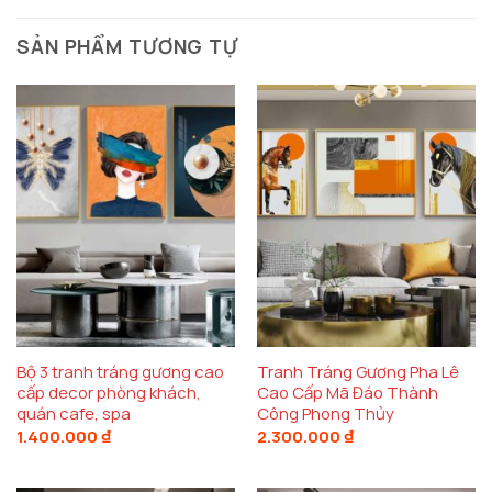
SẢN PHẨM TƯƠNG TỰ
Bộ 3 tranh tráng gương cao
Tranh Tráng Gương Pha Lê
cấp decor phòng khách,
Cao Cấp Mã Đáo Thành
quán cafe, spa
Công Phong Thủy
1.400.000
₫
2.300.000
₫