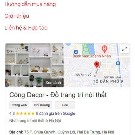
Hướng dẫn mua hàng
Giới thiệu
Liên hệ & Hợp tác
Ứng Dụng Của Tranh Canvas Treo Tường
Bộ 3 Bức Trong Nội Thất
Tạo Điểm Nhấn Cho Phòng Khách
Phòng khách là không gian quan trọng nhất trong
mỗi ngôi nhà. Đây là nơi bạn tiếp đón khách, thể
hiện phong cách sống và cá tính của gia chủ.
Tranh
canvas treo tường
bộ 3 bức sẽ là một lựa chọn
tuyệt vời để làm đẹp không gian phòng khách. Đặt
bộ tranh tại tường chính hoặc phía trên sofa, bạn
sẽ tạo ra một điểm nhấn mạnh mẽ và làm không
gian trở nên rộng rãi hơn.