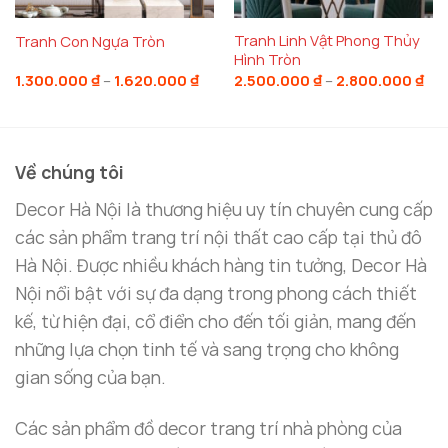
vẻ đẹp sang trọng, phù hợp với nhiều phong cách
Tranh Linh Vật Phong Thủy
Tranh Con Ngựa Tròn
trang trí khác nhau.
Hình Tròn
Khoảng
Kh
1.300.000
₫
–
1.620.000
₫
2.500.000
₫
–
2.800.000
₫
giá:
giá
Chất liệu này không chỉ đảm bảo tính thẩm mỹ mà
từ
từ
1.300.000 ₫
2.5
còn giúp sản phẩm có độ bền cao, dễ dàng bảo
đến
đế
1.620.000 ₫
2.8
quản và lau chùi. Dù là phòng khách hay phòng ngủ,
Về chúng tôi
tranh treo tường nghệ thuật
này sẽ giúp không
gian trở nên ấm cúng, sang trọng và đầy cuốn hút.
Decor Hà Nội là thương hiệu uy tín chuyên cung cấp
các sản phẩm trang trí nội thất cao cấp tại thủ đô
Tính Ứng Dụng Cao Cho Mọi Không Gian
Hà Nội. Được nhiều khách hàng tin tưởng, Decor Hà
Nội nổi bật với sự đa dạng trong phong cách thiết
Tranh treo tường nghệ thuật
bộ 3 bức này có thể
kế, từ hiện đại, cổ điển cho đến tối giản, mang đến
được sử dụng trong nhiều không gian khác nhau. Từ
những lựa chọn tinh tế và sang trọng cho không
phòng khách, phòng ngủ, phòng làm việc cho đến
gian sống của bạn.
các không gian thương mại như nhà hàng, quán cà
phê, hay khách sạn, bộ tranh này sẽ là lựa chọn
Các sản phẩm đồ decor trang trí nhà phòng của
hoàn hảo để làm điểm nhấn cho không gian. Kích