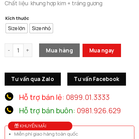
Chất liệu: khung hợp kim + tráng gương
Kích thước
Size lớn
Size nhỏ
Tranh Linh Vật Phong Thủy Hình Tròn số lượng
Mua hàng
Mua ngay
Tư vấn qua Zalo
Tư vấn Facebook
Hỗ trợ bán lẻ:
0899.01.3333
Hỗ trợ bán buôn:
0981.926.629
KHUYẾN MÃI
Miễn phí giao hàng toàn quốc