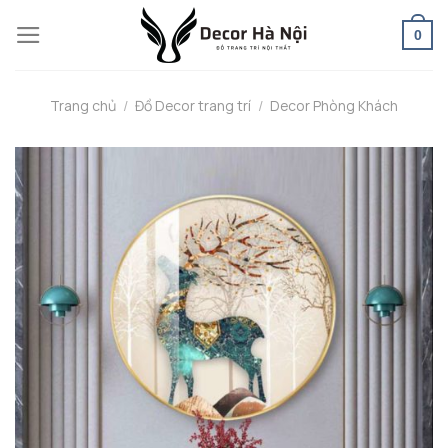
Skip
0
to
content
Trang chủ
/
Đồ Decor trang trí
/
Decor Phòng Khách