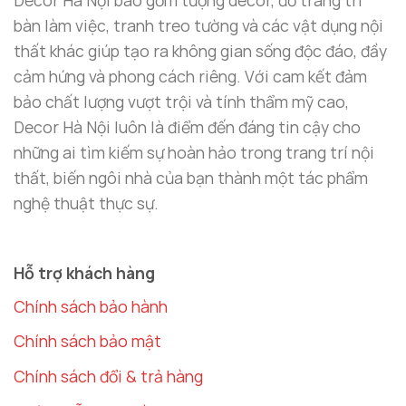
bàn làm việc, tranh treo tường và các vật dụng nội
thất khác giúp tạo ra không gian sống độc đáo, đầy
cảm hứng và phong cách riêng. Với cam kết đảm
bảo chất lượng vượt trội và tính thẩm mỹ cao,
Decor Hà Nội luôn là điểm đến đáng tin cậy cho
những ai tìm kiếm sự hoàn hảo trong trang trí nội
thất, biến ngôi nhà của bạn thành một tác phẩm
Làm thế nào để chọn tranh linh vật
nghệ thuật thực sự.
phong thủy hình tròn phù hợp với không
gian sống?
Hỗ trợ khách hàng
Lựa chọn kích thước phù hợp
Chính sách bảo hành
Kích thước của
tranh treo tường nghệ thuật
là
Chính sách bảo mật
yếu tố quan trọng cần cân nhắc khi trang trí không
gian.
Tranh linh vật phong thủy hình tròn
có hai
Chính sách đổi & trả hàng
kích thước chính: