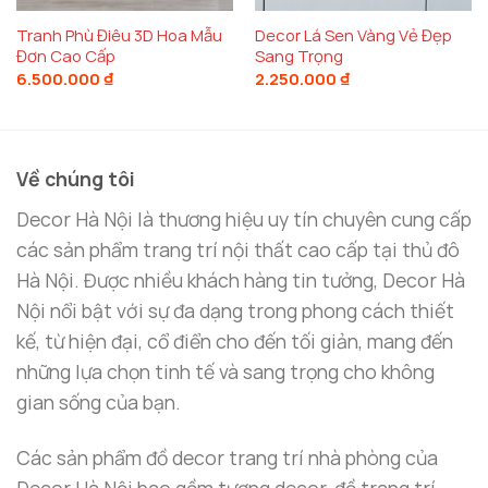
tranh linh vật phong thủy hình tròn
không chỉ
Tranh Phù Điêu 3D Hoa Mẫu
Decor Lá Sen Vàng Vẻ Đẹp
giúp tôn lên vẻ đẹp không gian mà còn làm tăng giá
Đơn Cao Cấp
Sang Trọng
trị phong thủy của ngôi nhà. Bức tranh này sẽ là
6.500.000
₫
2.250.000
₫
một điểm nhấn đặc biệt cho phòng khách, phòng
làm việc hay bất kỳ không gian nào trong nhà, giúp
không gian sống của bạn trở nên ấm cúng và hài
Về chúng tôi
hòa.
Decor Hà Nội là thương hiệu uy tín chuyên cung cấp
các sản phẩm trang trí nội thất cao cấp tại thủ đô
Hà Nội. Được nhiều khách hàng tin tưởng, Decor Hà
Nội nổi bật với sự đa dạng trong phong cách thiết
kế, từ hiện đại, cổ điển cho đến tối giản, mang đến
những lựa chọn tinh tế và sang trọng cho không
gian sống của bạn.
Các sản phẩm đồ decor trang trí nhà phòng của
Decor Hà Nội bao gồm tượng decor, đồ trang trí