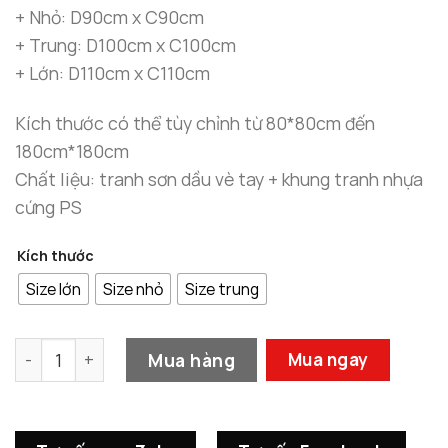
đến
+ Nhỏ: D90cm x C90cm
7.200.0
+ Trung: D100cm x C100cm
+ Lớn: D110cm x C110cm
Kích thước có thể tùy chỉnh từ 80*80cm đến
180cm*180cm
Chất liệu: tranh sơn dầu vè tay + khung tranh nhựa
cứng PS
Kích thước
Size lớn
Size nhỏ
Size trung
Tranh Sơn Dầu Vòng Tròn Âm Dương số lượng
Mua hàng
Mua ngay