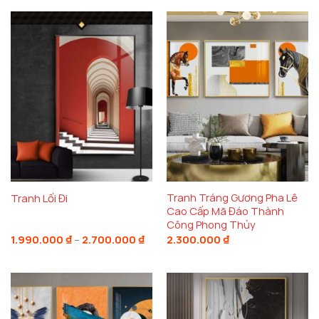
được coi là mang lại sự hài hòa, an lành và thịnh
vượng cho gia chủ. Tranh Âm Dương không chỉ đẹp
về mặt hình thức mà còn giúp không gian sống của
bạn trở nên đầy năng lượng tích cực. Bức tranh này
sẽ là một lựa chọn hoàn hảo để mang lại sự thịnh
vượng và hạnh phúc cho gia đình.
Khi bạn chọn
tranh treo tường nghệ thuật
mang
hình ảnh Âm Dương, bạn đang không chỉ trang trí
cho không gian mà còn tạo ra một không gian sống
Tranh Tráng Gương Pha Lê
Tranh Lối Đi
đầy sức mạnh, cân bằng và tĩnh lặng.
Decor Hà Nội
Cao Cấp Mã Đáo Thành
Công Phong Thủy
hiểu rằng một bức tranh không chỉ để nhìn mà còn
Khoảng
1.990.000
₫
–
2.700.000
₫
2.300.000
₫
phải mang lại giá trị phong thủy sâu sắc cho ngôi
giá:
từ
nhà của bạn.
1.990.000 ₫
đến
2.700.000 ₫
Chất liệu cao cấp và sự tinh tế trong từng chi