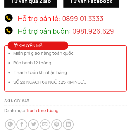
Tư vấn qua Zalo
Tư vấn Facebook
Hỗ trợ bán lẻ:
0899.01.3333
Hỗ trợ bán buôn:
0981.926.629
KHUYẾN MÃI
Miễn phí giao hàng toàn quốc
Bảo hành 12 tháng
Thanh toán khi nhận hàng
SỐ 28 NGÁCH 69 NGÕ 325 KIM NGƯU
SKU:
CD1843
Danh mục:
Tranh treo tường