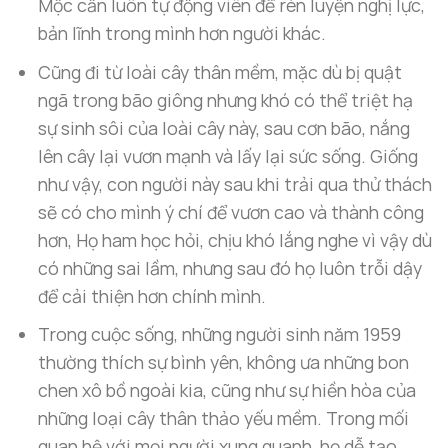
Mộc cần luôn tự động viên để rèn luyện nghị lực,
bản lĩnh trong mình hơn người khác.
Cũng đi từ loài cây thân mềm, mặc dù bị quật
ngã trong bão giông nhưng khó có thể triệt hạ
sự sinh sôi của loài cây này, sau cơn bão, nắng
lên cây lại vươn mạnh và lấy lại sức sống. Giống
như vậy, con người này sau khi trải qua thử thách
sẽ có cho mình ý chí để vươn cao và thành công
hơn, Họ ham học hỏi, chịu khó lắng nghe vì vậy dù
có những sai lầm, nhưng sau đó họ luôn trỗi dậy
để cải thiện hơn chính mình.
Trong cuộc sống, những người sinh năm 1959
thường thích sự bình yên, không ưa những bon
chen xô bồ ngoài kia, cũng như sự hiền hòa của
những loại cây thân thảo yếu mềm. Trong mối
quan hệ với mọi người xung quanh, họ dễ tạo