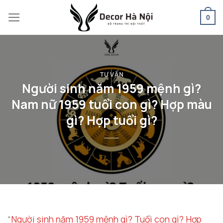
Skip
0
to
content
TƯ VẤN
Người sinh năm 1959 mệnh gì?
Nam nữ 1959 tuổi con gì? Hợp màu
gì? Hợp tuổi gì?
“
Người sinh năm 1959 mệnh gì? Tuổi con gì? Hợp