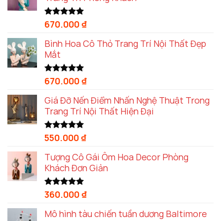
670.000
₫
Được xếp
hạng
5.00
5 sao
Bình Hoa Cô Thỏ Trang Trí Nội Thất Đẹp
Mắt
670.000
₫
Được xếp
hạng
5.00
5 sao
Giá Đỡ Nến Điểm Nhấn Nghệ Thuật Trong
Trang Trí Nội Thất Hiện Đại
550.000
₫
Được xếp
hạng
5.00
5 sao
Tượng Cô Gái Ôm Hoa Decor Phòng
Khách Đơn Giản
360.000
₫
Được xếp
hạng
5.00
5 sao
Mô hình tàu chiến tuần dương Baltimore