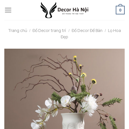
Skip
0
to
content
Trang chủ
/
Đồ Decor trang trí
/
Đồ Decor Để Bàn
/
Lọ Hoa
Đẹp