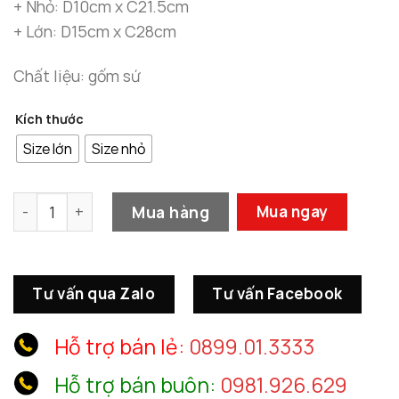
đến
+ Nhỏ: D10cm x C21.5cm
690.000 ₫
+ Lớn: D15cm x C28cm
Chất liệu: gốm sứ
Kích thước
Size lớn
Size nhỏ
Bình Gốm Cắm Hoa số lượng
Mua hàng
Mua ngay
Tư vấn qua Zalo
Tư vấn Facebook
Hỗ trợ bán lẻ:
0899.01.3333
Hỗ trợ bán buôn:
0981.926.629