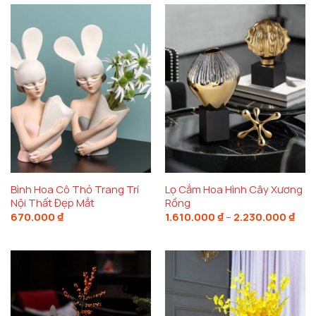
đế
2.9
Bình Hoa Cô Thỏ Trang Trí
Lọ Cắm Hoa Hình Cây Xương
Nội Thất Đẹp Mắt
Rồng
Kho
670.000
₫
1.610.000
₫
–
2.230.000
₫
giá:
từ
1.61
đến
2.23