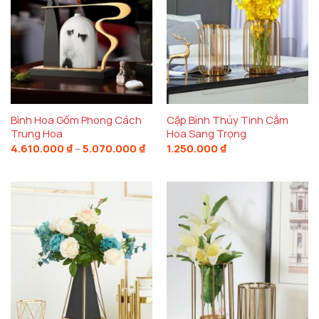
Bình Hoa Gốm Phong Cách
Cặp Bình Thủy Tinh Cắm
Trung Hoa
Hoa Sang Trọng
Khoảng
4.610.000
₫
–
5.070.000
₫
1.250.000
₫
giá:
từ
4.610.000 ₫
đến
5.070.000 ₫