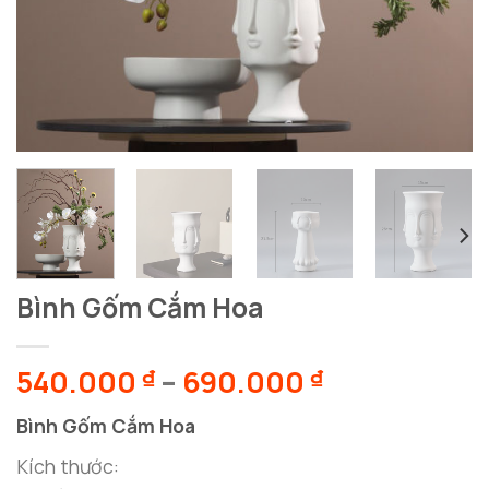
Bình Gốm Cắm Hoa
Khoảng
540.000
–
690.000
₫
₫
giá:
Bình Gốm Cắm Hoa
từ
540.000 ₫
Kích thước: