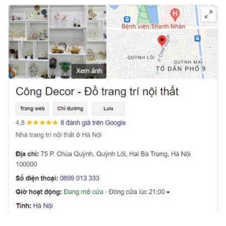
tạo ra một không gian thư giãn và dễ chịu cho chủ
xe. Với chất liệu cao cấp và thiết kế tinh tế,
Bộ
Nước Hoa Thiên Nga Gắn Đá
giúp bạn tạo điểm
nhấn cho chiếc xe của mình, thể hiện phong cách
và cá tính riêng biệt.
Các Sản Phẩm Decor Ô Tô Tại Decor Hà Nội
Ngoài
Bộ Nước Hoa Thiên Nga Gắn Đá
,
Decor Hà
Nội
còn cung cấp rất nhiều sản phẩm
decor ô tô
khác, bao gồm các bộ tượng động vật, tranh phong
thủy, gương decor và các phụ kiện nội thất xe cao
cấp. Mỗi sản phẩm của
Decor Hà Nội
đều được
chọn lọc kỹ càng từ những chất liệu cao cấp, mang
lại sự hoàn hảo cho không gian xe của bạn. Với
Bộ
Nước Hoa Thiên Nga Gắn Đá
, bạn có thể dễ dàng
tạo ra một không gian
taplo ô tô đẹp
đầy phong