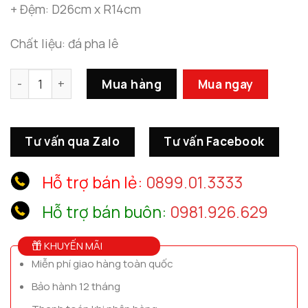
+ Đệm: D26cm x R14cm
Chất liệu: đá pha lê
Bộ Nước Hoa Thiên Nga Gắn Đá số lượng
Mua hàng
Mua ngay
Tư vấn qua Zalo
Tư vấn Facebook
Hỗ trợ bán lẻ:
0899.01.3333
Hỗ trợ bán buôn:
0981.926.629
KHUYẾN MÃI
Miễn phí giao hàng toàn quốc
Bảo hành 12 tháng