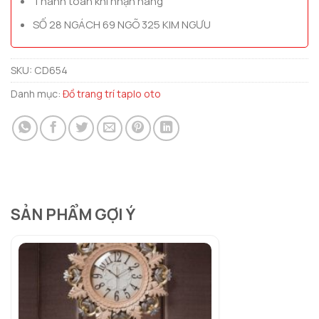
Thanh toán khi nhận hàng
SỐ 28 NGÁCH 69 NGÕ 325 KIM NGƯU
SKU:
CD654
Danh mục:
Đồ trang trí taplo oto
SẢN PHẨM GỢI Ý