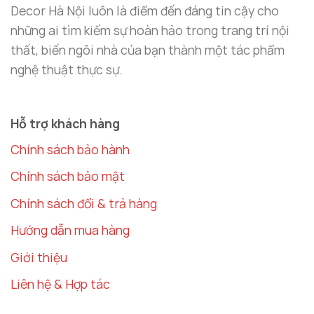
Decor Hà Nội luôn là điểm đến đáng tin cậy cho
Decor Hà Nội – Thương Hiệu Uy Tín Cho
những ai tìm kiếm sự hoàn hảo trong trang trí nội
Đồ Trang Trí Ô Tô Đẹp
thất, biến ngôi nhà của bạn thành một tác phẩm
Tại Sao Nên Lựa Chọn Decor Hà Nội?
nghệ thuật thực sự.
Decor Hà Nội
là một trong những thương hiệu nổi
bật trong lĩnh vực
decor ô tô
,
chuyên cung cấp các
Hỗ trợ khách hàng
sản phẩm trang trí ô tô chất lượng cao. Với nhiều
năm kinh nghiệm trong ngành và đội ngũ chuyên gia
Chính sách bảo hành
sáng tạo,
Decor Hà Nội
luôn cam kết mang đến cho
Chính sách bảo mật
khách hàng những sản phẩm không chỉ có tính thẩm
Chính sách đổi & trả hàng
mỹ cao mà còn bền bỉ và ứng dụng lâu dài.
Hướng dẫn mua hàng
Bộ Nước Hoa Thiên Nga Gắn Đá
là một trong
Giới thiệu
những sản phẩm tiêu biểu của
Decor Hà Nội
, mang
lại vẻ đẹp sang trọng cho không gian
taplo ô tô
Liên hệ & Hợp tác
đẹp
. Sản phẩm này không chỉ giúp trang trí mà còn