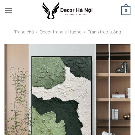
Skip
0
to
content
Trang chủ
/
Decor trang trí tường
/
Tranh treo tường