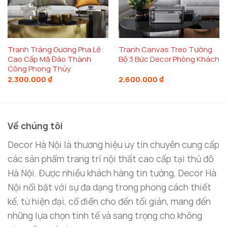
là chất liệu sử dụng cho sản phẩm.
Decor Hà Nội
luôn cam kết sử dụng chất liệu
khung hợp kim
và
tranh sơn dầu
chất lượng cao để mang lại sự bền
bỉ, sắc nét và độ sáng đẹp cho bức tranh.
Tranh Tráng Gương Pha Lê
Tranh Canvas Treo Tường
Cao Cấp Mã Đáo Thành
Bộ 3 Bức Decor Phòng Khách
Công Phong Thủy
Khung hợp kim
giúp bảo vệ bức tranh khỏi các
2.300.000
₫
2.600.000
₫
tác động từ môi trường, đồng thời tạo sự sang
trọng và hiện đại cho không gian.
Tranh sơn dầu
giúp bức tranh duy trì được màu
Về chúng tôi
sắc sắc nét và bền lâu, tạo sự sống động cho các
Decor Hà Nội là thương hiệu uy tín chuyên cung cấp
chi tiết trong tranh. Sơn dầu còn giúp bức tranh
các sản phẩm trang trí nội thất cao cấp tại thủ đô
không bị phai màu theo thời gian, giúp bạn dễ
Hà Nội. Được nhiều khách hàng tin tưởng, Decor Hà
dàng bảo quản và bảo trì tranh trong nhiều năm.
Nội nổi bật với sự đa dạng trong phong cách thiết
kế, từ hiện đại, cổ điển cho đến tối giản, mang đến
Bức tranh không chỉ là tác phẩm nghệ thuật mà
những lựa chọn tinh tế và sang trọng cho không
còn là một món đồ bền bỉ, giúp bạn có thể sử dụng