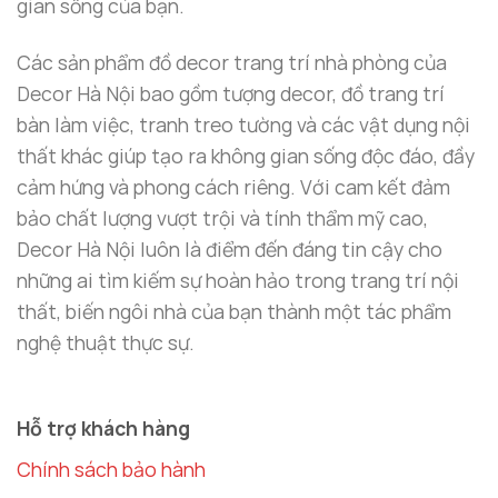
gian sống của bạn.
lâu dài mà không lo hư hỏng hay mất đi giá trị thẩm
mỹ.
Các sản phẩm đồ decor trang trí nhà phòng của
Decor Hà Nội bao gồm tượng decor, đồ trang trí
Kích Thước Linh Hoạt, Phù Hợp Với Mọi Không
bàn làm việc, tranh treo tường và các vật dụng nội
Gian
thất khác giúp tạo ra không gian sống độc đáo, đầy
Tranh sơn dầu trừu tượng làn nước
từ
Decor Hà
cảm hứng và phong cách riêng. Với cam kết đảm
Nội
có các kích thước linh hoạt, phù hợp với mọi
bảo chất lượng vượt trội và tính thẩm mỹ cao,
không gian trong nhà. Các kích thước tranh bao
Decor Hà Nội luôn là điểm đến đáng tin cậy cho
gồm:
những ai tìm kiếm sự hoàn hảo trong trang trí nội
thất, biến ngôi nhà của bạn thành một tác phẩm
Nhỏ
: 60cm x 85cm
nghệ thuật thực sự.
Lớn
: 70cm x 100cm
Với hai lựa chọn kích thước này, bạn có thể dễ dàng
Hỗ trợ khách hàng
lựa chọn bức tranh phù hợp với không gian phòng
Chính sách bảo hành
khách, phòng ngủ hoặc các không gian khác. Nếu