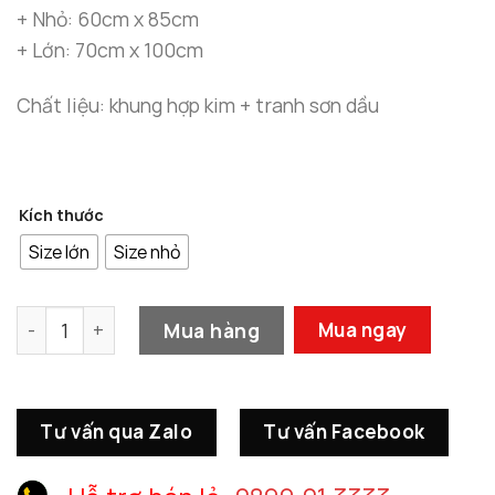
đến
+ Nhỏ: 60cm x 85cm
4.300.0
+ Lớn: 70cm x 100cm
Chất liệu: khung hợp kim + tranh sơn dầu
Kích thước
Size lớn
Size nhỏ
Tranh Sơn Dầu Trừu Tượng Làn Nước số lượng
Mua hàng
Mua ngay
Tư vấn qua Zalo
Tư vấn Facebook