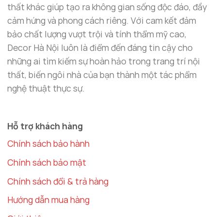
thu hút tài lộc và bảo vệ gia đình khỏi năng lượng
thất khác giúp tạo ra không gian sống độc đáo, đầy
tiêu cực. Mỗi chi tiết của
tượng Phật decor đẹp
cảm hứng và phong cách riêng. Với cam kết đảm
này đều được chế tác tỉ mỉ, từ khuôn mặt hiền từ
bảo chất lượng vượt trội và tính thẩm mỹ cao,
của Phật A Di Đà đến các chi tiết như hoa sen, tạo
Decor Hà Nội luôn là điểm đến đáng tin cậy cho
nên một tác phẩm nghệ thuật hoàn hảo về thẩm
những ai tìm kiếm sự hoàn hảo trong trang trí nội
mỹ và phong thủy.
thất, biến ngôi nhà của bạn thành một tác phẩm
nghệ thuật thực sự.
Chất liệu đồng cao cấp:
Tượng có độ bền cao,
dễ dàng bảo dưỡng và giữ được vẻ đẹp sáng bóng
theo thời gian.
Hỗ trợ khách hàng
Chính sách bảo hành
Thiết kế tinh xảo:
Mỗi chi tiết được chăm chút
cẩn thận, từ khuôn mặt hiền từ của Phật A Di Đà
Chính sách bảo mật
cho đến các chi tiết nhỏ như hoa sen, trang
Chính sách đổi & trả hàng
phục của Phật.
Hướng dẫn mua hàng