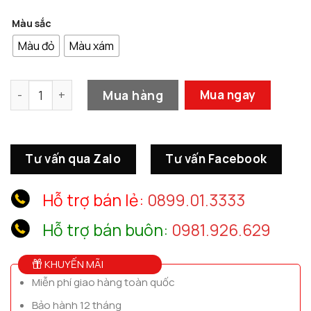
Màu sắc
Màu đỏ
Màu xám
Tượng Phật A Di Đà Decor CD1149 số lượng
Mua hàng
Mua ngay
Tư vấn qua Zalo
Tư vấn Facebook
Hỗ trợ bán lẻ:
0899.01.3333
Hỗ trợ bán buôn:
0981.926.629
KHUYẾN MÃI
Miễn phí giao hàng toàn quốc
Bảo hành 12 tháng