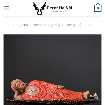
Skip
0
to
content
Trang chủ
/
Decor phong thủy
/
Tượng phật decor