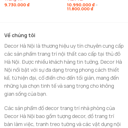
hiện diện của tượng giúp gia chủ xua đuổi những
9.730.000
₫
10.990.000
₫
–
Khoảng
11.800.000
₫
giá:
năng lượng tiêu cực và bảo vệ gia đình khỏi
từ
10.990.000 ₫
những tác động không mong muốn.
đến
11.800.000 ₫
Tăng cường sự hòa thuận trong gia đình:
Về chúng tôi
Tượng giúp gia đình sống hòa thuận, yêu thương
Decor Hà Nội là thương hiệu uy tín chuyên cung cấp
và gắn kết với nhau, tạo ra một tổ ấm hạnh phúc
các sản phẩm trang trí nội thất cao cấp tại thủ đô
và bền vững.
Hà Nội. Được nhiều khách hàng tin tưởng, Decor Hà
Nội nổi bật với sự đa dạng trong phong cách thiết
Đặc Điểm Nổi Bật Của Tượng Phật A Di Đà
Decor CD1149 Tại Decor Hà Nội
kế, từ hiện đại, cổ điển cho đến tối giản, mang đến
những lựa chọn tinh tế và sang trọng cho không
Chất Liệu Cao Cấp và Thiết Kế Tinh Xảo
gian sống của bạn.
Tượng Phật A Di Đà
tại
Decor Hà Nội
được chế tác
từ
chất liệu đồng cao cấp
, mang lại độ bền lâu dài
Các sản phẩm đồ decor trang trí nhà phòng của
và vẻ đẹp sang trọng. Đồng là chất liệu phong thủy
Decor Hà Nội bao gồm tượng decor, đồ trang trí
mạnh mẽ, giúp tượng phát huy tác dụng trong việc
bàn làm việc, tranh treo tường và các vật dụng nội