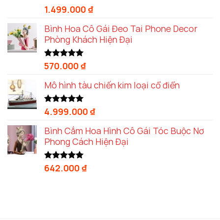
1.499.000
₫
Được xếp
hạng
5.00
5 sao
Bình Hoa Cô Gái Đeo Tai Phone Decor
Phòng Khách Hiện Đại
570.000
₫
Được xếp
hạng
5.00
5 sao
Mô hình tàu chiến kim loại cổ điển
4.999.000
₫
Được xếp
hạng
5.00
5 sao
Bình Cắm Hoa Hình Cô Gái Tóc Buộc Nơ
Phong Cách Hiện Đại
642.000
₫
Được xếp
hạng
5.00
5 sao