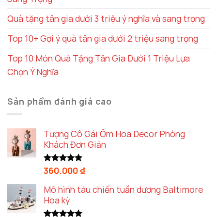
Quà tặng tân gia dưới 3 triệu ý nghĩa và sang trọng
Top 10+ Gợi ý quà tân gia dưới 2 triệu sang trọng
Top 10 Món Quà Tặng Tân Gia Dưới 1 Triệu Lựa
Chọn Ý Nghĩa
Sản phẩm đánh giá cao
Tượng Cô Gái Ôm Hoa Decor Phòng
Khách Đơn Giản
360.000
₫
Được xếp
hạng
5.00
5 sao
Mô hình tàu chiến tuần dương Baltimore
Hoa kỳ