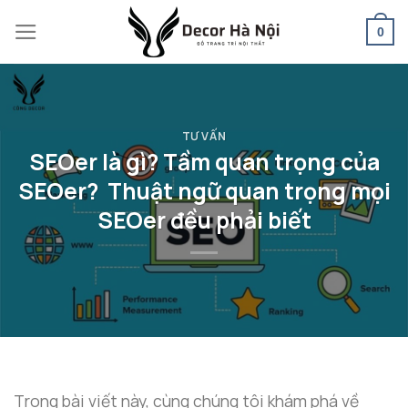
Skip
0
to
content
TƯ VẤN
SEOer là gì? Tầm quan trọng của
SEOer? Thuật ngữ quan trọng mọi
SEOer đều phải biết
Trong bài viết này, cùng chúng tôi khám phá về