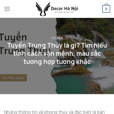
Skip
0
to
content
TƯ VẤN
Tuyền Trung Thủy là gì? Tìm hiểu
tính cách vận mệnh, màu sắc
tương hợp tương khắc
Những thông tin về phong thủy và đặc biệt là bản