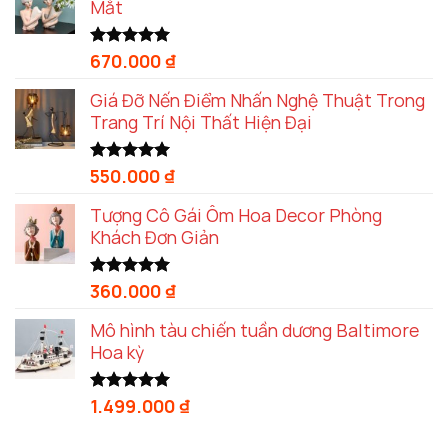
Mắt
670.000
₫
Được xếp
hạng
5.00
5 sao
Giá Đỡ Nến Điểm Nhấn Nghệ Thuật Trong
Trang Trí Nội Thất Hiện Đại
550.000
₫
Được xếp
hạng
5.00
5 sao
Tượng Cô Gái Ôm Hoa Decor Phòng
Khách Đơn Giản
360.000
₫
Được xếp
hạng
5.00
5 sao
Mô hình tàu chiến tuần dương Baltimore
Hoa kỳ
1.499.000
₫
Được xếp
hạng
5.00
5 sao